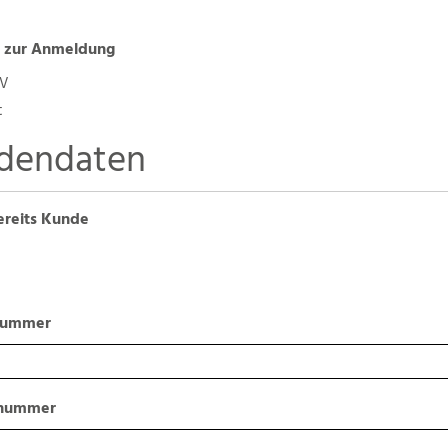
 zur Anmeldung
TV
t
dendaten
ereits Kunde
nummer
snummer