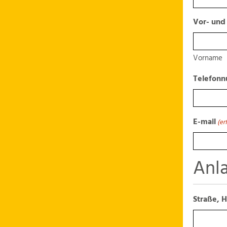
Vor- und
Vorname
Telefon
E-mail
(er
Anl
Straße, 