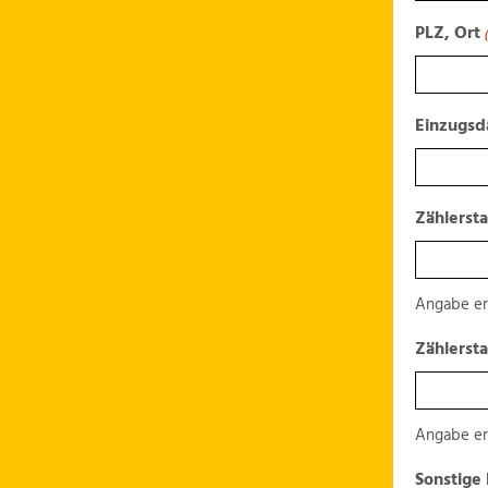
PLZ, Ort
Einzugs
Zählerst
Angabe er
Zählerst
Angabe er
Sonstige