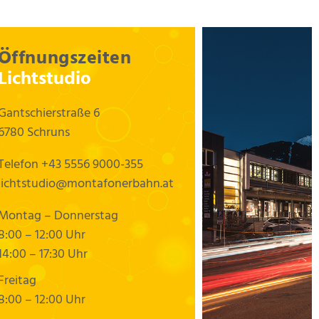
Öffnungszeiten
Lichtstudio
Gantschierstraße 6
6780 Schruns
Telefon
+43 5556 9000-355
lichtstudio@montafonerbahn.at
Montag – Donnerstag
8:00 – 12:00 Uhr
14:00 – 17:30 Uhr
Freitag
8:00 – 12:00 Uhr